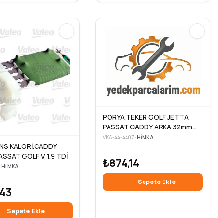
PORYA TEKER GOLF JETTA
PASSAT CADDY ARKA 32mm
BLF
VKA-44-4407
•
HIMKA
NS KALORİ.CADDY
ASSAT GOLF V 1.9 TDİ
₺874,14
•
HIMKA
Sepete Ekle
,43
Sepete Ekle