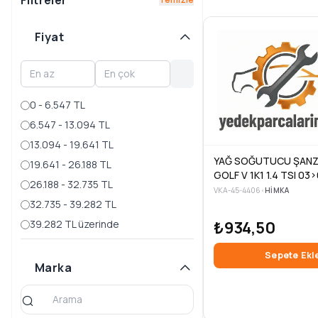
Filtreler
EOS
Fiyat
FOX
GOLF
ID.3
0 - 6.547 TL
JETTA
6.547 - 13.094 TL
KAEFER
13.094 - 19.641 TL
YAĞ SOĞUTUCU ŞANZ
19.641 - 26.188 TL
LT35
GOLF V 1K1 1.4 TSI 03
26.188 - 32.735 TL
LUPO
VKA-45-4406
•
HIMKA
32.735 - 39.282 TL
MULTIVAN
₺934,50
39.282 TL üzerinde
NEW BEETLE
Sepete Ekl
Marka
PASSAT
PASSAT CC
PHAETON