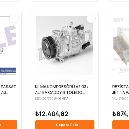
 PASSAT
KLİMA KOMPRESÖRÜ A3 03>
REZİSTA
 A3
ALTEA CADDY III TOLEDO
JETTA P
8TFSI 1.6
OCTAVIA 04> LEON PASSAT
DEN-DCP32045
•
HIMKA
VAL-515074
05> JETTA III IV GOLF V VI
₺12.404,82
₺874
e
Sepete Ekle