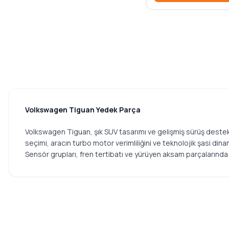
Karoseri Dış Parçalar
WALBURG
WINPOWER
İç ve Dış Aydınlatma
YTT
Sensör, Valf ve Elektrik
Ürünleri
ZEGEN
ABA
Şanzıman ve Debriyaj
Sistemleri
AKD
Periyodik Bakım ve Filtre
AML
Ürünleri
Volkswagen Tiguan Yedek Parça
ATF
V Kayış ve Gergi Rulmanları
AUTO
Volkswagen Tiguan, şık SUV tasarımı ve gelişmiş sürüş deste
Alternatör ve Marş Motoru
AYD
seçimi, aracın turbo motor verimliliğini ve teknolojik şasi din
BEHR
Ateşleme Sistemleri
Sensör grupları, fren tertibatı ve yürüyen aksam parçalarında 
BERU
Yakıt ve Enjeksiyon
Sistemleri
BOSCH
BSG
Motor Parçaları
CAVO
Arka Aks ve Süspansiyon
CIFAM