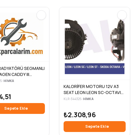
08> YETI 09>
RADYATÖRÜ SEGMANLI
GEN CADDY III
2CA.2CH 1.9 TDI BJB
05
•
HIMKA
10>
KALORİFER MOTORU 12V A3
SEAT LEON LEON SC-OCTAVIA
4,51
GOLF VII PASSAT OTOM.-MEK.-
KLR-344325
•
HIMKA
KLİMALI
Sepete Ekle
₺2.308,96
Sepete Ekle