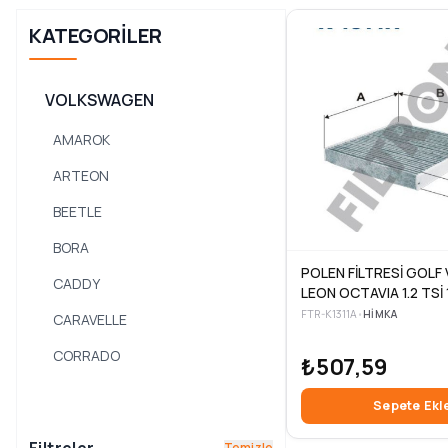
KATEGORILER
VOLKSWAGEN
AMAROK
ARTEON
BEETLE
BORA
POLEN FİLTRESİ GOLF V
CADDY
LEON OCTAVIA 1.2 TSİ 1
1.6 TDİ 2.0 TDİ 12> 2
FTR-K1311A
•
HIMKA
CARAVELLE
CORRADO
₺507,59
CRAFTER
Sepete Ekl
DERBY
Temizle