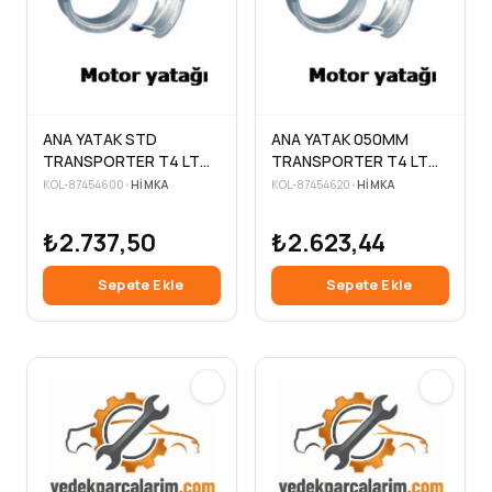
ANA YATAK STD
ANA YATAK 050MM
TRANSPORTER T4 LT
TRANSPORTER T4 LT
CRAFTER 2.4 2.5 TDI
CRAFTER 2.4 2.5 TDI
KOL-87454600
•
HIMKA
KOL-87454620
•
HIMKA
AAB AJA ANJ AVR ACV
AAB AJA ANJ AVR ACV
BJK
BJK
₺2.737,50
₺2.623,44
Sepete Ekle
Sepete Ekle