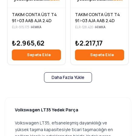
TAKIM CONTA ÜST T4
TAKIM CONTA ÜST T4
91>03 AAB AJA 2.4D
91>03 AJA AAB 2.4D
ELR-915.173
•
HIMKA
ELR-128.420
•
HIMKA
₺2.965,62
₺2.217,17
Sepete Ekle
Sepete Ekle
Daha Fazla Yükle
Volkswagen LT35 Yedek Parça
Volkswagen LT35, efsaneleşmiş dayanıklılığı ve
yüksek taşıma kapasitesiyle ticari taşımacılığın en