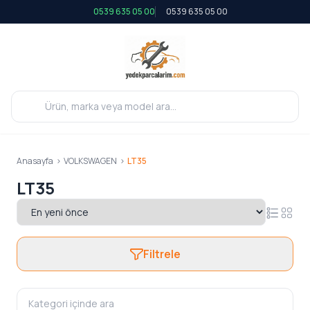
0539 635 05 00
0539 635 05 00
Anasayfa
>
VOLKSWAGEN
>
LT35
LT35
Filtrele