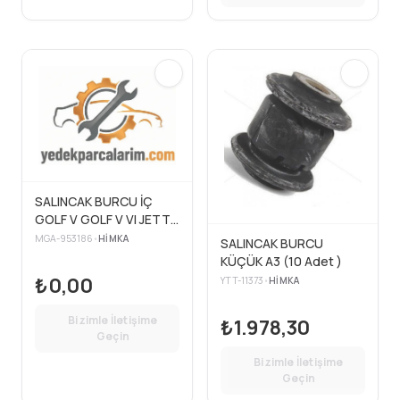
SALINCAK BURCU İÇ
GOLF V GOLF V VI JETTA
III JETTA III IV VI PASSAT
MGA-953186
•
HIMKA
SALINCAK BURCU
SCIROCCO NEW BEETLE
KÜÇÜK A3 (10 Adet )
TIGUAN CADDY III
₺0,00
YTT-11373
•
HIMKA
TOURAN / A3 A4 / LEON
/ OCTAVIA II SUPERB
Bizimle İletişime
₺1.978,30
YETI
Geçin
Bizimle İletişime
Geçin