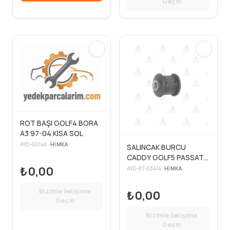
Geçin
ROT BAŞI GOLF4 BORA
A3 97-04 KISA SOL
AYD-00146
•
HIMKA
SALINCAK BURCU
CADDY GOLF5 PASSAT
A3 OCT JETTA 04-10
₺0,00
AYD-87-03414
•
HIMKA
ÖN
Bizimle İletişime
₺0,00
Geçin
Bizimle İletişime
Geçin