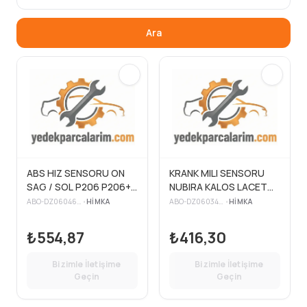
Ara
ABS HIZ SENSORU ON
KRANK MILI SENSORU
SAG / SOL P206 P206+
NUBIRA KALOS LACETTI
(T3E) BOY:830MM
AVEO
ABO-DZ0604680
•
HIMKA
ABO-DZ0603486
•
HIMKA
₺554,87
₺416,30
Bizimle İletişime
Bizimle İletişime
Geçin
Geçin