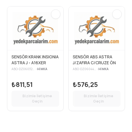
SENSÖR KRANK INSIGNIA
SENSÖR ABS ASTRA
ASTRA J - A16XER
J/ZAFIRA C/CRUZE ÖN
ABO-DZ0603243
•
HIMKA
ABO-DZ0604463
•
HIMKA
₺811,51
₺576,25
Bizimle İletişime
Bizimle İletişime
Geçin
Geçin