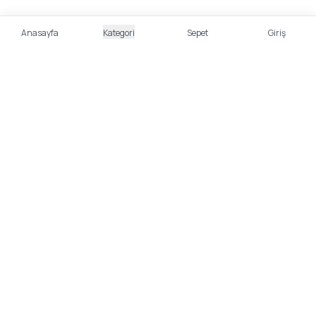
Anasayfa
Kategori
Sepet
Giriş
%100 Güvenli Alışveriş
Kredi kartı bilgileriniz 256bit SSL sertifikası ile