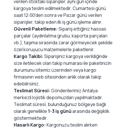
verilen stoktaki siparişler, aynı gün içinde
kargoya teslim edilmektedir. Cumartesi günü
saat 12:00'den sonra ve Pazar günü verilen
siparişler, takip eden ilk iş günü işleme alınır.
Güvenli Paketleme:
Sipariş ettiğiniz hassas
parçalar (aydınlatma grubu, kaporta parçaları
vb.), taşıma sırasında zarar görmeyecek şekilde
özel koruyucu malzemelerle paketlenir.
Kargo Takibi:
Siparişiniz kargoya verildiğinde
size iletilecek olan takip numarası ile paketinizin
durumunu sitemiz üzerinden veya kargo
firmasının web sitesinden anlık olarak takip
edebilirsiniz.
Teslimat Süresi:
Gönderilerimiz Antalya
merkezli lojistik depomuzdan yapılmaktadır.
Teslimat süresi, bulunduğunuz bölgeye bağlı
olarak genellikle
1-3 iş günü
arasında değişiklik
göstermektedir.
Hasarlı Kargo:
Kargonuzu teslim alırken