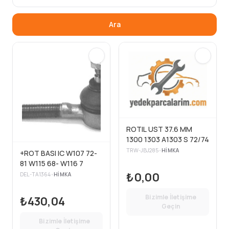
Ara
ROTIL UST 37.6 MM
1300 1303 A1303 S 72/74
TRW-JBJ285
•
HIMKA
+ROT BASI IC W107 72-
81 W115 68- W116 7
₺0,00
DEL-TA1364
•
HIMKA
Bizimle İletişime
₺430,04
Geçin
Bizimle İletişime