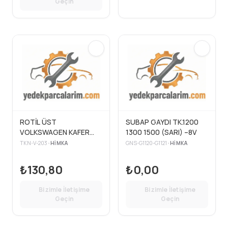
Geçin
ROTİL ÜST
SUBAP GAYDI TK.1200
VOLKSWAGEN KAFER
1300 1500 (SARI) –8V
1965-1981
TKN-V-203
•
HIMKA
GNS-G1120-G1121
•
HIMKA
₺130,80
₺0,00
Bizimle İletişime
Bizimle İletişime
Geçin
Geçin