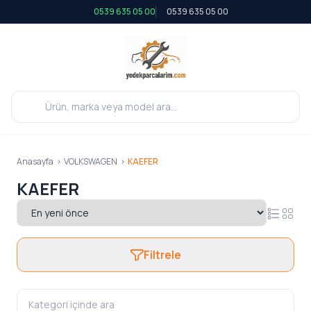
0539 635 05 00
0539 635 05 00
Anasayfa
>
VOLKSWAGEN
>
KAEFER
KAEFER
Filtrele