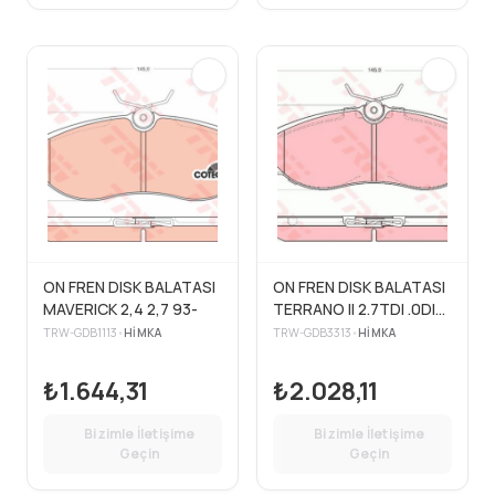
ON FREN DISK BALATASI
ON FREN DISK BALATASI
MAVERICK 2,4 2,7 93-
TERRANO II 2.7TDI .0DI
02
TRW-GDB1113
•
HIMKA
TRW-GDB3313
•
HIMKA
₺1.644,31
₺2.028,11
Bizimle İletişime
Bizimle İletişime
Geçin
Geçin