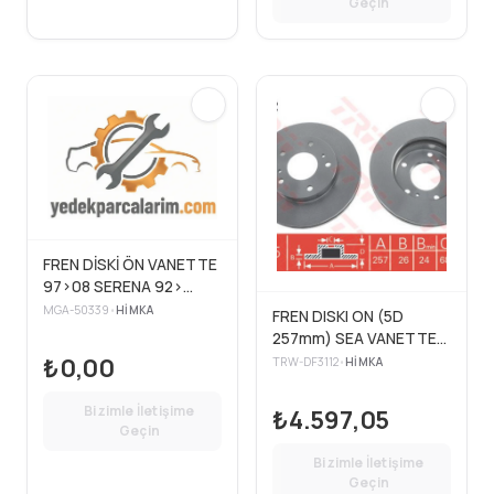
Geçin
FREN DİSKİ ÖN VANETTE
97>08 SERENA 92>
HAVALI 257mm
MGA-50339
•
HIMKA
FREN DISKI ON (5D
257mm) SEA VANETTE
1.6 2.0 2.3D 91-
₺0,00
TRW-DF3112
•
HIMKA
Bizimle İletişime
₺4.597,05
Geçin
Bizimle İletişime
Geçin