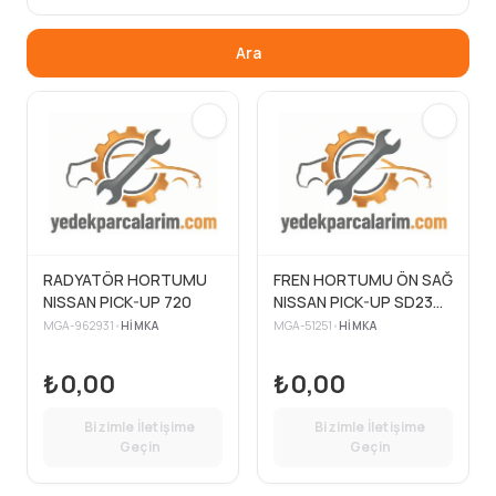
Ara
RADYATÖR HORTUMU
FREN HORTUMU ÖN SAĞ
NISSAN PICK-UP 720
NISSAN PICK-UP SD23
83>86
MGA-962931
•
HIMKA
MGA-51251
•
HIMKA
₺0,00
₺0,00
Bizimle İletişime
Bizimle İletişime
Geçin
Geçin