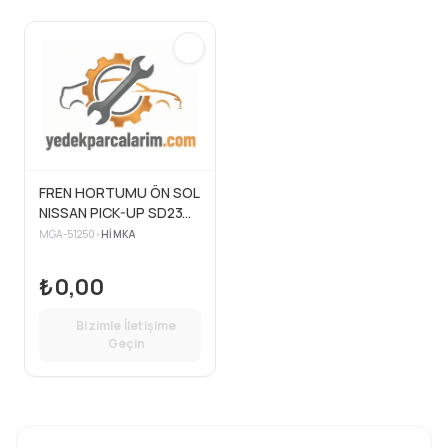
FREN HORTUMU ÖN SOL
NISSAN PICK-UP SD23
83>86
MGA-51250
•
HIMKA
₺0,00
Bizimle İletişime
Geçin