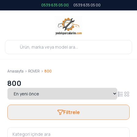
0539 635 05 00
0539 635 05 00
Anasayfa
>
ROVER
>
800
800
Filtrele