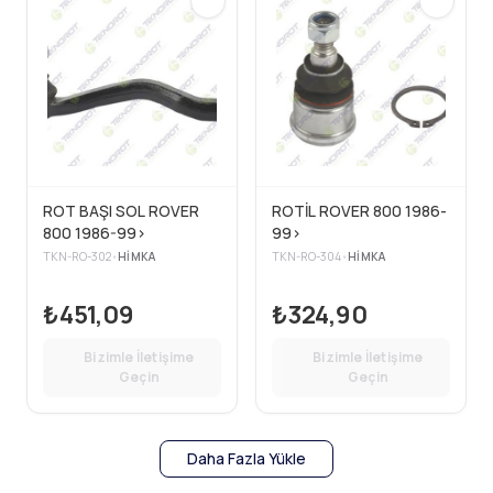
ROT BAŞI SOL ROVER
ROTİL ROVER 800 1986-
800 1986-99>
99>
TKN-RO-302
•
HIMKA
TKN-RO-304
•
HIMKA
₺451,09
₺324,90
Bizimle İletişime
Bizimle İletişime
Geçin
Geçin
Daha Fazla Yükle