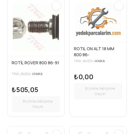
ROTIL ON ALT 18 MM
800 86-
TRW-JBJ333
•
HIMKA
ROTİL ROVER 800 86-91
TRW-JBJ204
•
HIMKA
₺0,00
₺505,05
Bizimle İletişime
Geçin
Bizimle İletişime
Geçin