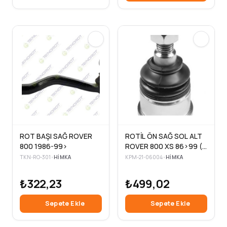
ROT BAŞI SAĞ ROVER
ROTİL ÖN SAĞ SOL ALT
800 1986-99>
ROVER 800 XS 86>99 (2
Adet )
TKN-RO-301
•
HIMKA
KPM-21-06004
•
HIMKA
₺322,23
₺499,02
Sepete Ekle
Sepete Ekle