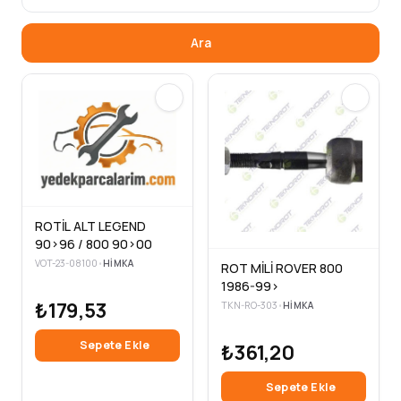
Ara
ROTİL ALT LEGEND
90>96 / 800 90>00
VOT-23-08100
•
HIMKA
ROT MİLİ ROVER 800
1986-99>
₺179,53
TKN-RO-303
•
HIMKA
Sepete Ekle
₺361,20
Sepete Ekle