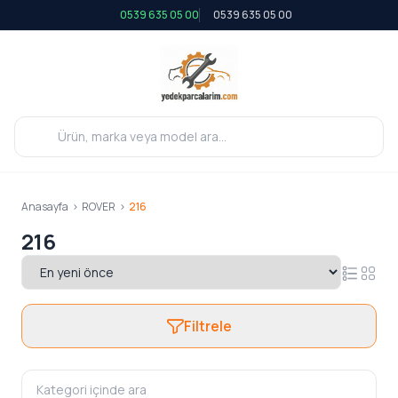
0539 635 05 00
0539 635 05 00
Anasayfa
>
ROVER
>
216
216
Filtrele