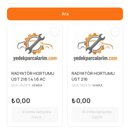
Ara
RADYATÖR HORTUMU
RADYATÖR HORTUMU
ÜST 216 1.4 1.6 AC
ÜST 216
MGA-962979
•
HIMKA
MGA-962978
•
HIMKA
₺0,00
₺0,00
Bizimle İletişime
Bizimle İletişime
Geçin
Geçin