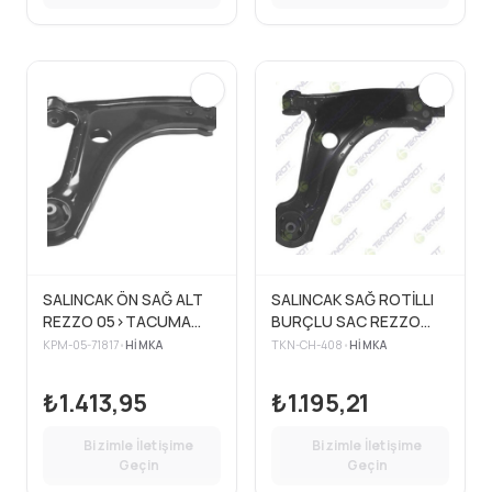
SALINCAK ÖN SAĞ ALT
SALINCAK SAĞ ROTİLLI
REZZO 05>TACUMA
BURÇLU SAC REZZO
00>
U100 1.6İ 00>08>
KPM-05-71817
•
HIMKA
TKN-CH-408
•
HIMKA
₺1.413,95
₺1.195,21
Bizimle İletişime
Bizimle İletişime
Geçin
Geçin