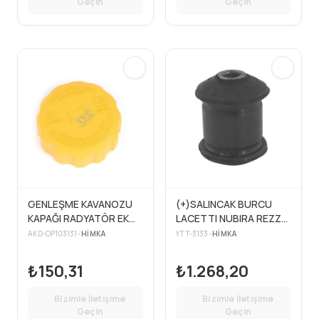
Geçin
Geçin
GENLEŞME KAVANOZU
(+)SALINCAK BURCU
KAPAĞI RADYATÖR EK
LACETTI NUBIRA REZZO
SU DEPO LACETTI
(OS) (10 Adet )
AKD-OP103131
•
HIMKA
YTT-3133
•
HIMKA
KALOS AVEO MATIZ
NUBIRA REZZO-SPARK
₺150,31
₺1.268,20
Bizimle İletişime
Bizimle İletişime
Geçin
Geçin