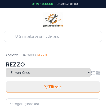
0539 635 05 00
0539 635 05 00
Anasayfa
>
DAEWOO
>
REZZO
REZZO
Filtrele