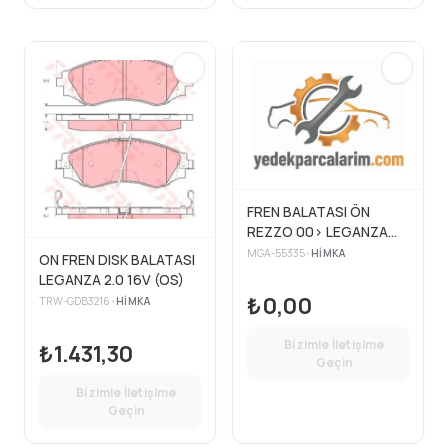
FREN BALATASI ÖN
REZZO 00> LEGANZA
97> NUBIRA 97>
MGA-55335
•
HIMKA
ON FREN DISK BALATASI
LEGANZA 2.0 16V (OS)
₺0,00
TRW-GDB3216
•
HIMKA
Bizimle İletişime
₺1.431,30
Geçin
Bizimle İletişime
Geçin