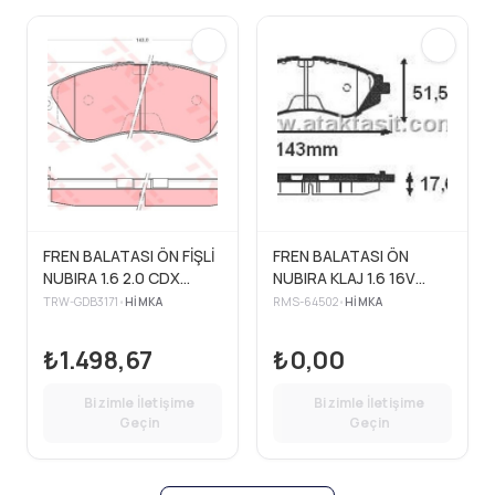
FREN BALATASI ÖN FİŞLİ
FREN BALATASI ÖN
NUBIRA 1.6 2.0 CDX
NUBIRA KLAJ 1.6 16V
97>99 LEGANZA 2.0 2.2
17.60MM 97>03
TRW-GDB3171
•
HIMKA
RMS-64502
•
HIMKA
97>02 REZZO 1.6 2.0
05>
₺1.498,67
₺0,00
Bizimle İletişime
Bizimle İletişime
Geçin
Geçin