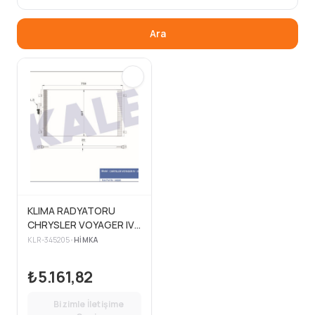
Ara
KLIMA RADYATORU
CHRYSLER VOYAGER IV -
DAEWOO CARAVAN
KLR-345205
•
HIMKA
₺5.161,82
Bizimle İletişime