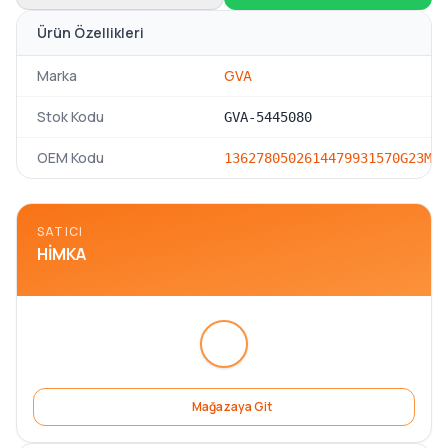
Ürün Özellikleri
Marka
GVA
Stok Kodu
GVA-5445080
OEM Kodu
13627805026
1447993
1570G2
3M5Q
SATICI
HIMKA
Mağazaya Git