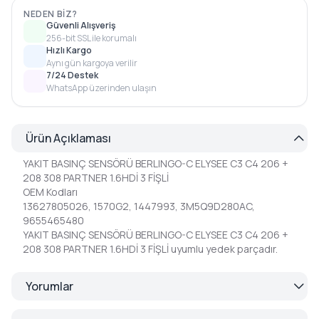
NEDEN BIZ?
Güvenli Alışveriş
256-bit SSL ile korumalı
Hızlı Kargo
Aynı gün kargoya verilir
7/24 Destek
WhatsApp üzerinden ulaşın
Ürün Açıklaması
YAKIT BASINÇ SENSÖRÜ BERLINGO-C ELYSEE C3 C4 206 +
208 308 PARTNER 1.6HDİ 3 FİŞLİ
OEM Kodları
13627805026, 1570G2, 1447993, 3M5Q9D280AC,
9655465480
YAKIT BASINÇ SENSÖRÜ BERLINGO-C ELYSEE C3 C4 206 +
208 308 PARTNER 1.6HDİ 3 FİŞLİ uyumlu yedek parçadır.
Yorumlar