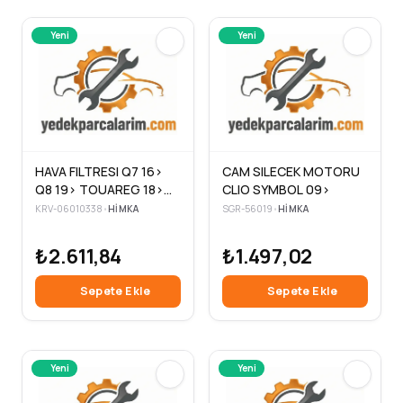
Yeni
Yeni
HAVA FILTRESI Q7 16>
CAM SILECEK MOTORU
Q8 19> TOUAREG 18>
CLIO SYMBOL 09>
3.0TSI TFSI
KRV-06010338
•
HIMKA
SGR-56019
•
HIMKA
₺2.611,84
₺1.497,02
Sepete Ekle
Sepete Ekle
Yeni
Yeni