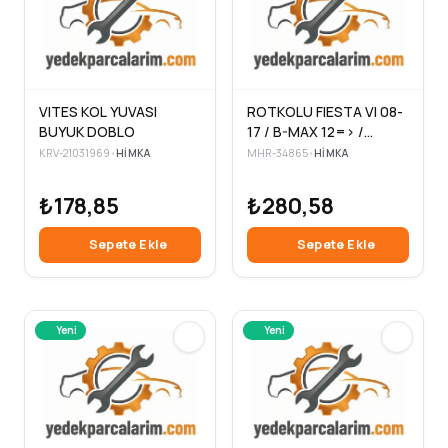
VITES KOL YUVASI
ROTKOLU FIESTA VI 08-
BUYUK DOBLO
17 / B-MAX 12=> /
COURIER 14=
KRV-21031969
•
HIMKA
MHR-34865
•
HIMKA
₺178,85
₺280,58
Sepete Ekle
Sepete Ekle
Yeni
Yeni