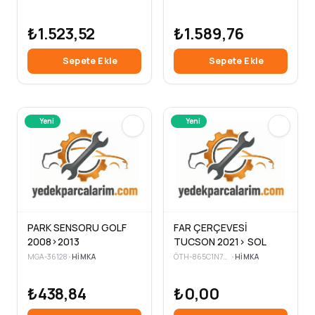
₺1.523,52
₺1.589,76
Sepete Ekle
Sepete Ekle
Yeni
Yeni
PARK SENSORU GOLF
FAR ÇERÇEVESİ
2008>2013
TUCSON 2021> SOL
MGA-36128
•
HIMKA
ÖTH-865C1N7000
•
HIMKA
₺438,84
₺0,00