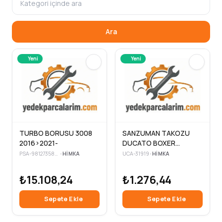
Ara
Yeni
Yeni
TURBO BORUSU 3008
SANZUMAN TAKOZU
2016>2021-
DUCATO BOXER
JUMPER 06>
PSA-9812735880
•
HIMKA
UCA-31919
•
HIMKA
₺15.108,24
₺1.276,44
Sepete Ekle
Sepete Ekle