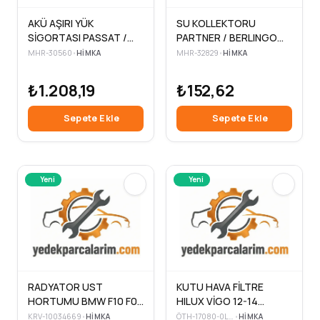
AKÜ AŞIRI YÜK
SU KOLLEKTORU
SİGORTASI PASSAT /
PARTNER / BERLINGO
POLO / TOUAREG /
96-08 DW8B 03-08
MHR-30560
•
HIMKA
MHR-32829
•
HIMKA
ARTEON / A3 / A4 / A5 /
A6 / Q7 11=>
₺1.208,19
₺152,62
Sepete Ekle
Sepete Ekle
Yeni
Yeni
RADYATOR UST
KUTU HAVA FİLTRE
HORTUMU BMW F10 F07
HILUX VİGO 12-14
N20 11>
KOMPLE ALT/ÜST
KRV-10034669
•
HIMKA
ÖTH-17080-0L190
•
HIMKA