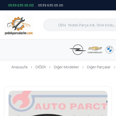
0539 635 05 00
0539 635 05 00
Anasayfa
›
DİĞER
›
Diğer Modeller
›
Diğer Parçalar
›