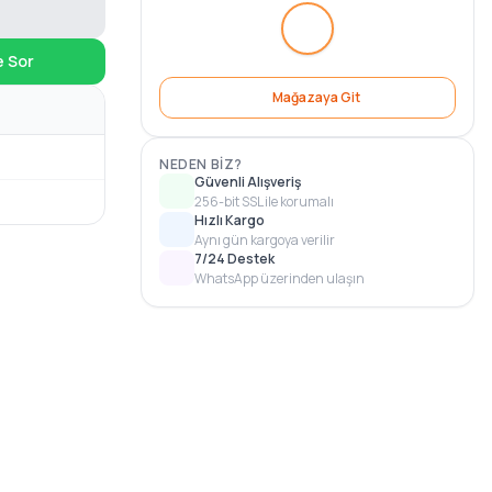
e Sor
Mağazaya Git
NEDEN BIZ?
Güvenli Alışveriş
256-bit SSL ile korumalı
Hızlı Kargo
Aynı gün kargoya verilir
7/24 Destek
WhatsApp üzerinden ulaşın