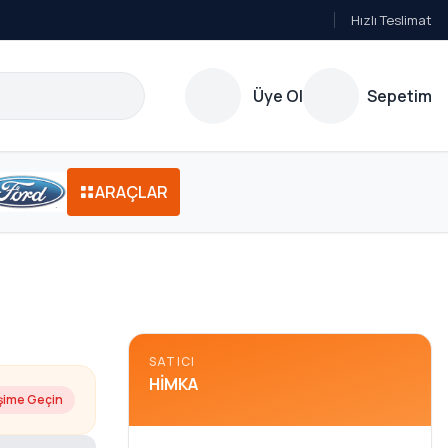
Hızlı Teslimat
Üye Ol
Sepetim
ARAÇLAR
SATICI
HIMKA
işime Geçin