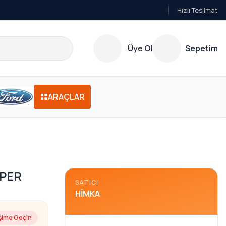
Hızlı Teslimat
Üye Ol
Sepetim
ARAÇLAR
PPER
SATICI
HIMKA
işime Geçin