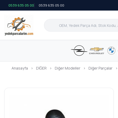
0539 635 05 00
0539 635 05 00
Anasayfa
›
DİĞER
›
Diğer Modeller
›
Diğer Parçalar
›