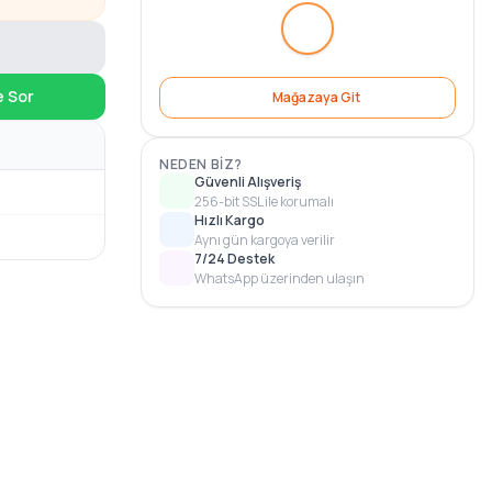
e Sor
Mağazaya Git
NEDEN BIZ?
Güvenli Alışveriş
256-bit SSL ile korumalı
Hızlı Kargo
Aynı gün kargoya verilir
7/24 Destek
WhatsApp üzerinden ulaşın