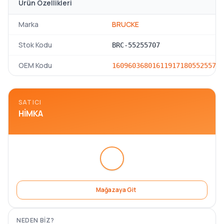
Ürün Özellikleri
Marka
BRUCKE
Stok Kodu
BRC-55255707
OEM Kodu
1609603680
1611917180
55255707
SATICI
HIMKA
Mağazaya Git
NEDEN BIZ?