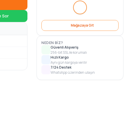
e Sor
Mağazaya Git
NEDEN BIZ?
Güvenli Alışveriş
256-bit SSL ile korumalı
Hızlı Kargo
Aynı gün kargoya verilir
7/24 Destek
WhatsApp üzerinden ulaşın