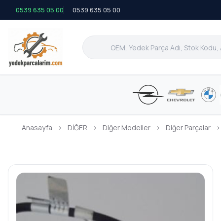
0539 635 05 00
0539 635 05 00
Anasayfa
›
DİĞER
›
Diğer Modeller
›
Diğer Parçalar
›