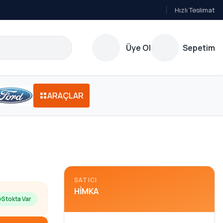
Hızlı Teslimat
Üye Ol
Sepetim
ARAÇLAR
SATICI
HIMKA
Stokta Var