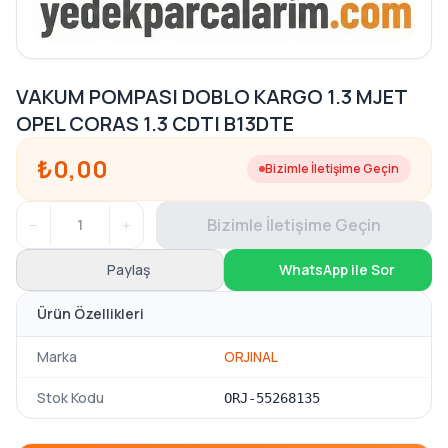
VAKUM POMPASI DOBLO KARGO 1.3 MJET
OPEL CORAS 1.3 CDTI B13DTE
₺0,00
Bizimle İletişime Geçin
−
+
Bizimle İletişime Geçin
Paylaş
WhatsApp ile Sor
Ürün Özellikleri
Marka
ORJINAL
Stok Kodu
ORJ-55268135