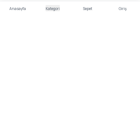
Anasayfa
Kategori
Sepet
Giriş
%100 Güvenli Alışveriş
Kredi kartı bilgileriniz 256bit SSL sertifikası ile
korunmaktadır.