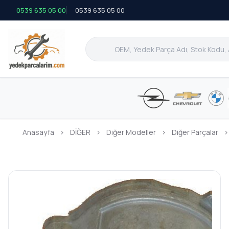
0539 635 05 00
0539 635 05 00
Anasayfa
›
DİĞER
›
Diğer Modeller
›
Diğer Parçalar
›