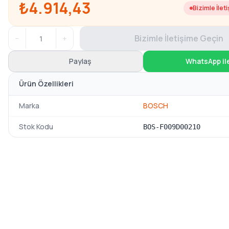
₺4.914,43
Bizimle İlet
−
+
Bizimle İletişime Geçin
Paylaş
WhatsApp il
Ürün Özellikleri
Marka
BOSCH
Stok Kodu
BOS-F009D00210