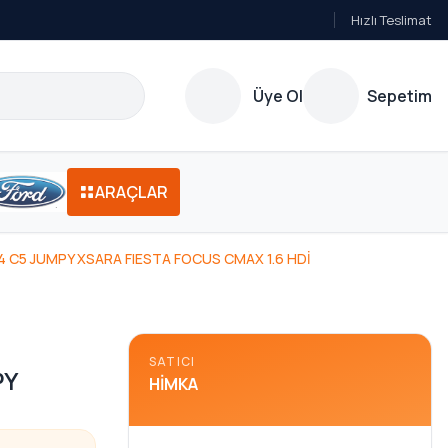
Hızlı Teslimat
Üye Ol
Sepetim
ARAÇLAR
4 C5 JUMPY XSARA FIESTA FOCUS CMAX 1.6 HDİ
7
SATICI
PY
HIMKA