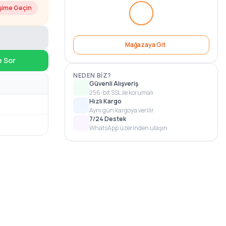
işime Geçin
Mağazaya Git
e Sor
NEDEN BIZ?
Güvenli Alışveriş
256-bit SSL ile korumalı
Hızlı Kargo
Aynı gün kargoya verilir
7/24 Destek
WhatsApp üzerinden ulaşın