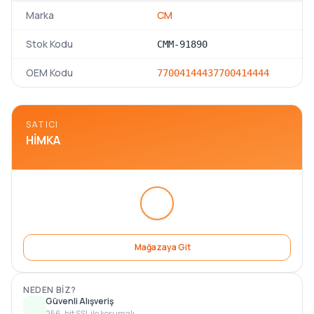
Marka
CM
Stok Kodu
CMM-91890
OEM Kodu
7700414443
7700414444
SATICI
HIMKA
Mağazaya Git
NEDEN BIZ?
Güvenli Alışveriş
256-bit SSL ile korumalı