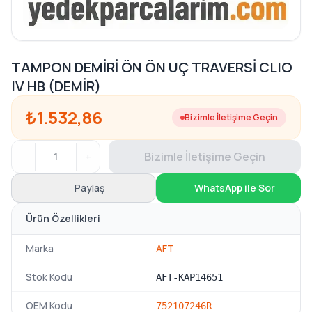
TAMPON DEMİRİ ÖN ÖN UÇ TRAVERSİ CLIO
IV HB (DEMİR)
₺1.532,86
Bizimle İletişime Geçin
−
+
Bizimle İletişime Geçin
Paylaş
WhatsApp ile Sor
Ürün Özellikleri
Marka
AFT
Stok Kodu
AFT-KAP14651
OEM Kodu
752107246R