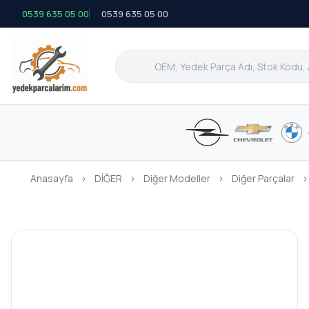
0539 635 05 00
0539 635 05 00
Anasayfa
›
DİĞER
›
Diğer Modeller
›
Diğer Parçalar
›