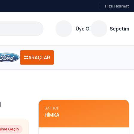
Hızlı Teslimat
Üye Ol
Sepetim
ARAÇLAR
I
SATICI
HIMKA
işime Geçin