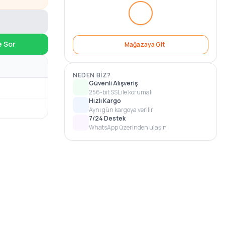
e Sor
Mağazaya Git
NEDEN BIZ?
Güvenli Alışveriş
256-bit SSL ile korumalı
Hızlı Kargo
Aynı gün kargoya verilir
7/24 Destek
WhatsApp üzerinden ulaşın