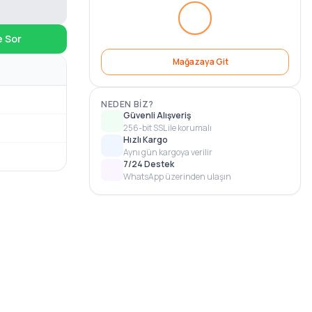
e Sor
Mağazaya Git
NEDEN BIZ?
Güvenli Alışveriş
256-bit SSL ile korumalı
Hızlı Kargo
Aynı gün kargoya verilir
7/24 Destek
WhatsApp üzerinden ulaşın