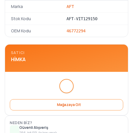
Marka
AFT
Stok Kodu
AFT-VIT129150
OEM Kodu
46772294
SATICI
HIMKA
Mağazaya Git
NEDEN BIZ?
Güvenli Alışveriş
256-bit SSL ile korumalı