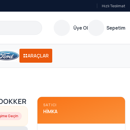
Hızlı Teslimat
Üye Ol
Sepetim
ARAÇLAR
 DOKKER
SATICI
HIMKA
işime Geçin