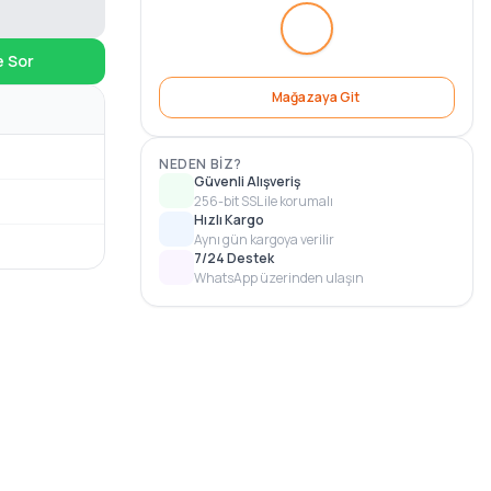
e Sor
Mağazaya Git
NEDEN BIZ?
Güvenli Alışveriş
256-bit SSL ile korumalı
Hızlı Kargo
Aynı gün kargoya verilir
7/24 Destek
WhatsApp üzerinden ulaşın