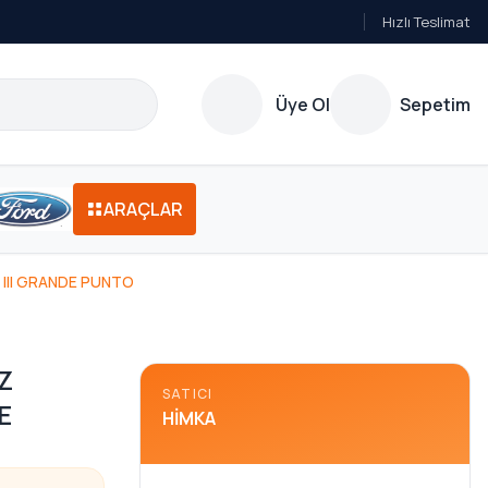
Hızlı Teslimat
Üye Ol
Sepetim
ARAÇLAR
 III GRANDE PUNTO
Z
SATICI
E
HIMKA