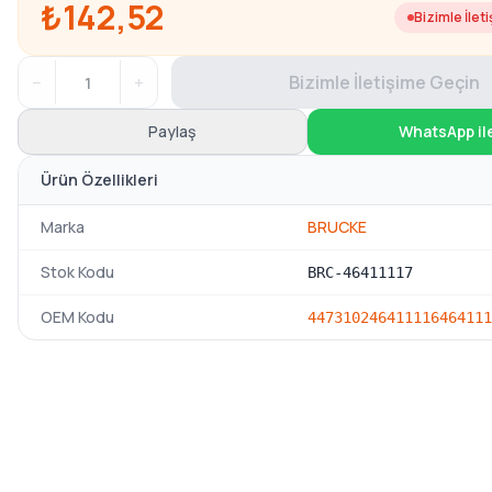
₺142,52
Bizimle İlet
−
+
Bizimle İletişime Geçin
Paylaş
WhatsApp il
Ürün Özellikleri
Marka
BRUCKE
Stok Kodu
BRC-46411117
OEM Kodu
4473102
46411116
464111