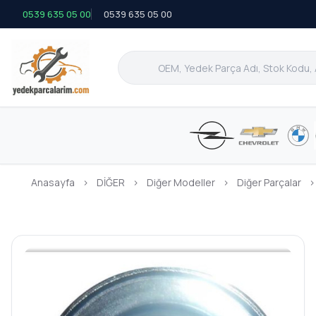
0539 635 05 00
0539 635 05 00
Anasayfa
›
DİĞER
›
Diğer Modeller
›
Diğer Parçalar
›