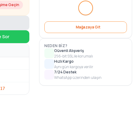
işime Geçin
Mağazaya Git
e Sor
NEDEN BIZ?
Güvenli Alışveriş
256-bit SSL ile korumalı
Hızlı Kargo
Aynı gün kargoya verilir
7/24 Destek
WhatsApp üzerinden ulaşın
17