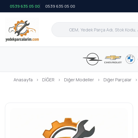
0539 635 05 00
0539 635 05 00
Anasayfa
›
DİĞER
›
Diğer Modeller
›
Diğer Parçalar
›