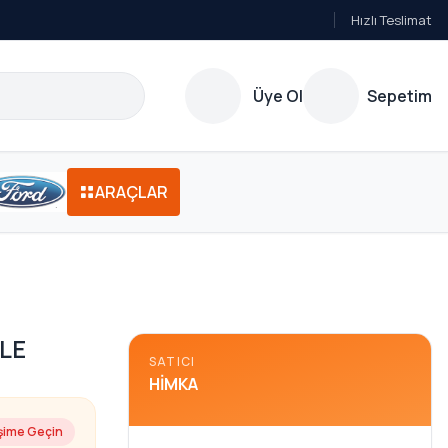
Hızlı Teslimat
Üye Ol
Sepetim
ARAÇLAR
LE
SATICI
HIMKA
işime Geçin