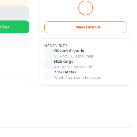
e Sor
Mağazaya Git
NEDEN BIZ?
Güvenli Alışveriş
256-bit SSL ile korumalı
Hızlı Kargo
Aynı gün kargoya verilir
7/24 Destek
WhatsApp üzerinden ulaşın