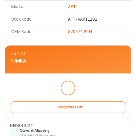
Marka
AFT
Stok Kodu
AFT-KAP11291
OEM Kodu
8200742904
SATICI
HIMKA
Mağazaya Git
NEDEN BIZ?
Güvenli Alışveriş
256-bit SSL ile korumalı