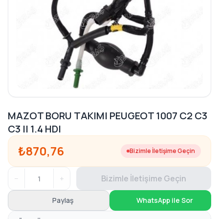
MAZOT BORU TAKIMI PEUGEOT 1007 C2 C3
C3 II 1.4 HDI
₺870,76
Bizimle İletişime Geçin
−
+
Bizimle İletişime Geçin
Paylaş
WhatsApp ile Sor