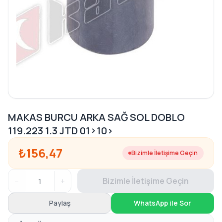
MAKAS BURCU ARKA SAĞ SOL DOBLO
119.223 1.3 JTD 01>10>
₺156,47
Bizimle İletişime Geçin
−
+
Bizimle İletişime Geçin
Paylaş
WhatsApp ile Sor