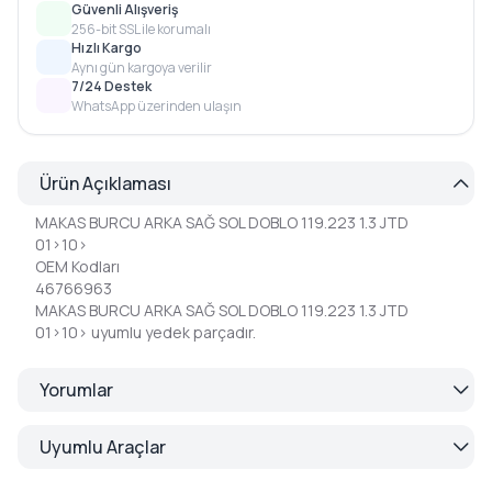
Güvenli Alışveriş
256-bit SSL ile korumalı
Hızlı Kargo
Aynı gün kargoya verilir
7/24 Destek
WhatsApp üzerinden ulaşın
Ürün Açıklaması
MAKAS BURCU ARKA SAĞ SOL DOBLO 119.223 1.3 JTD
01>10>
OEM Kodları
46766963
MAKAS BURCU ARKA SAĞ SOL DOBLO 119.223 1.3 JTD
01>10> uyumlu yedek parçadır.
Yorumlar
Uyumlu Araçlar