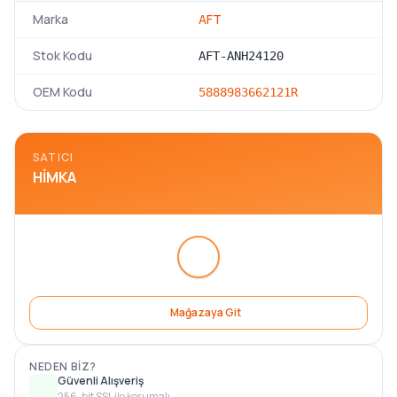
Marka
AFT
Stok Kodu
AFT-ANH24120
OEM Kodu
5888983
662121R
SATICI
HIMKA
Mağazaya Git
NEDEN BIZ?
Güvenli Alışveriş
256-bit SSL ile korumalı