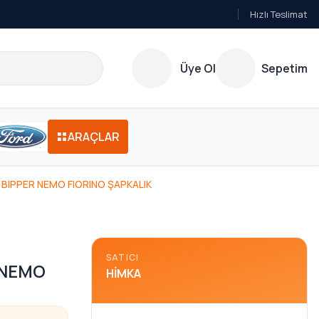
Hızlı Teslimat
Üye Ol
Sepetim
ARAÇLAR
BIPPER NEMO FIORINO ŞAPKALIK
SATICI
 NEMO
HIMKA