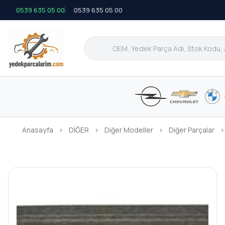
0539 635 05 00
0539 635 05 00
Anasayfa
›
DİĞER
›
Diğer Modeller
›
Diğer Parçalar
›