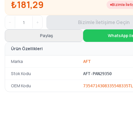
₺181,29
Bizimle İlet
−
+
Bizimle İletişime Geçin
Paylaş
WhatsApp il
Ürün Özellikleri
Marka
AFT
Stok Kodu
AFT-PAN29350
OEM Kodu
735471430
833554
8335TL