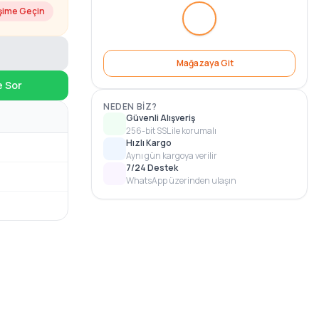
işime Geçin
Mağazaya Git
e Sor
NEDEN BIZ?
Güvenli Alışveriş
256-bit SSL ile korumalı
Hızlı Kargo
Aynı gün kargoya verilir
7/24 Destek
WhatsApp üzerinden ulaşın