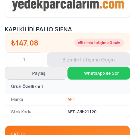
KAPI KİLİDİ PALIO SIENA
₺147,08
Bizimle İletişime Geçin
−
+
Bizimle İletişime Geçin
Paylaş
WhatsApp ile Sor
Ürün Özellikleri
Marka
AFT
Stok Kodu
AFT-ANH21120
SATICI