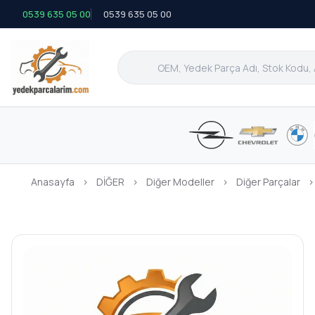
0539 635 05 00
0539 635 05 00
Anasayfa
›
DİĞER
›
Diğer Modeller
›
Diğer Parçalar
›