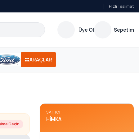
Hızlı Teslimat
Üye Ol
Sepetim
ARAÇLAR
SATICI
HIMKA
işime Geçin