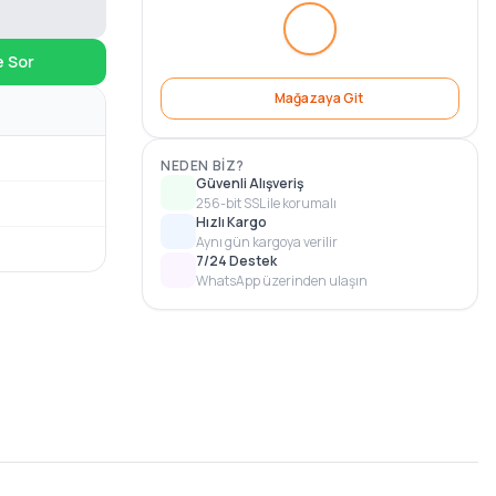
e Sor
Mağazaya Git
NEDEN BIZ?
Güvenli Alışveriş
256-bit SSL ile korumalı
Hızlı Kargo
Aynı gün kargoya verilir
7/24 Destek
WhatsApp üzerinden ulaşın