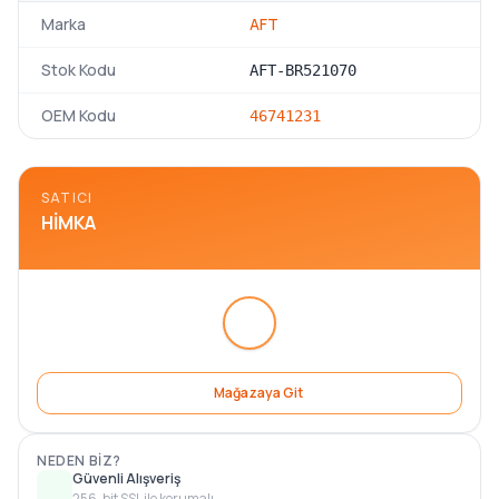
Marka
AFT
Stok Kodu
AFT-BR521070
OEM Kodu
46741231
SATICI
HIMKA
Mağazaya Git
NEDEN BIZ?
Güvenli Alışveriş
256-bit SSL ile korumalı