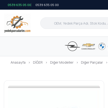
0539 635 05 00
0539 635 05 00
Anasayfa
›
DİĞER
›
Diğer Modeller
›
Diğer Parçalar
›