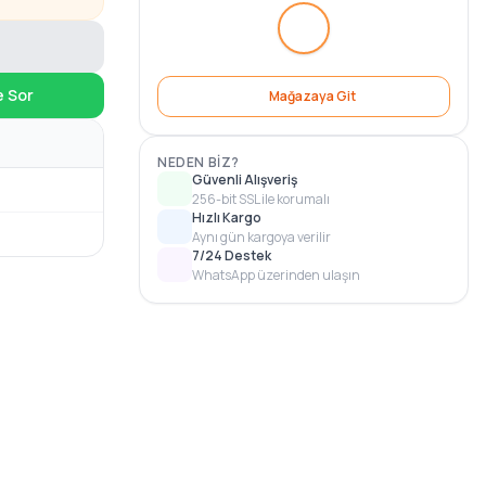
e Sor
Mağazaya Git
NEDEN BIZ?
Güvenli Alışveriş
256-bit SSL ile korumalı
Hızlı Kargo
Aynı gün kargoya verilir
7/24 Destek
WhatsApp üzerinden ulaşın