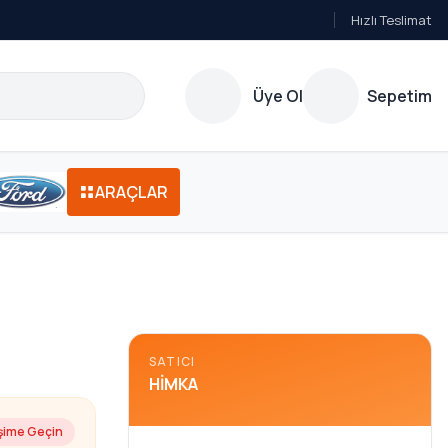
Hızlı Teslimat
Üye Ol
Sepetim
ARAÇLAR
SATICI
HIMKA
işime Geçin