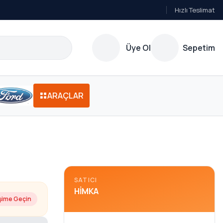
Hızlı Teslimat
Üye Ol
Sepetim
ARAÇLAR
SATICI
HIMKA
işime Geçin