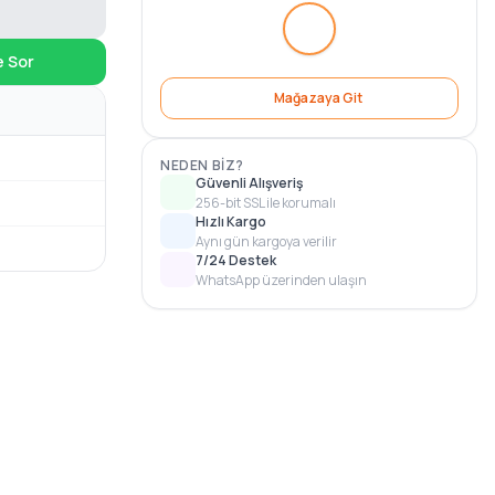
e Sor
Mağazaya Git
NEDEN BIZ?
Güvenli Alışveriş
256-bit SSL ile korumalı
Hızlı Kargo
Aynı gün kargoya verilir
7/24 Destek
WhatsApp üzerinden ulaşın