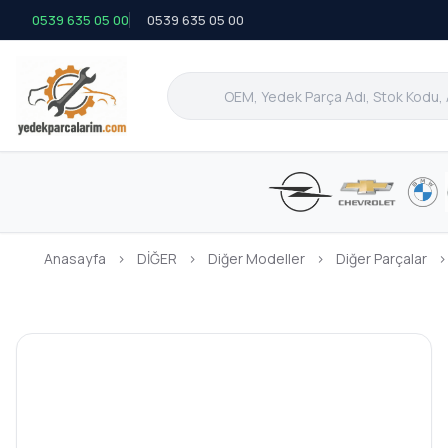
0539 635 05 00
0539 635 05 00
Anasayfa
›
DİĞER
›
Diğer Modeller
›
Diğer Parçalar
›