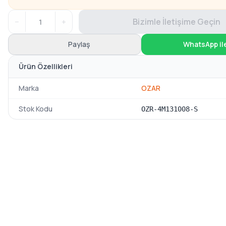
−
+
Bizimle İletişime Geçin
Paylaş
WhatsApp il
Ürün Özellikleri
Marka
OZAR
Stok Kodu
OZR-4M131008-S