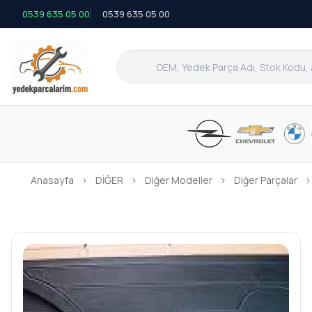
0539 635 05 00
0539 635 05 00
Anasayfa
›
DİĞER
›
Diğer Modeller
›
Diğer Parçalar
›