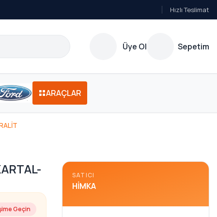
Hızlı Teslimat
Üye Ol
Sepetim
ARAÇLAR
RALİT
KARTAL-
SATICI
HIMKA
işime Geçin