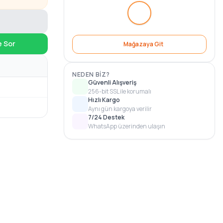
e Sor
Mağazaya Git
NEDEN BIZ?
Güvenli Alışveriş
256-bit SSL ile korumalı
Hızlı Kargo
Aynı gün kargoya verilir
7/24 Destek
WhatsApp üzerinden ulaşın