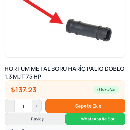
HORTUM METAL BORU HARİÇ PALIO DOBLO
1.3 MJT 75 HP
₺137,23
Stokta Var
−
+
Sepete Ekle
Paylaş
WhatsApp ile Sor