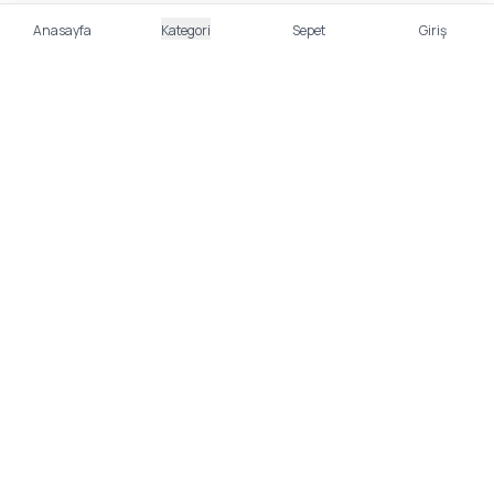
Anasayfa
Kategori
Sepet
Giriş
%100 Güvenli Alışveriş
Kredi kartı bilgileriniz 256bit SSL sertifikası ile
korunmaktadır.