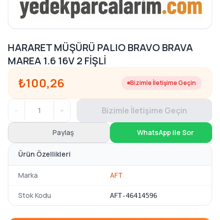
HARARET MÜŞÜRÜ PALIO BRAVO BRAVA
MAREA 1.6 16V 2 FİŞLİ
₺100,26
Bizimle İletişime Geçin
−
+
Bizimle İletişime Geçin
Paylaş
WhatsApp ile Sor
Ürün Özellikleri
Marka
AFT
Stok Kodu
AFT-46414596