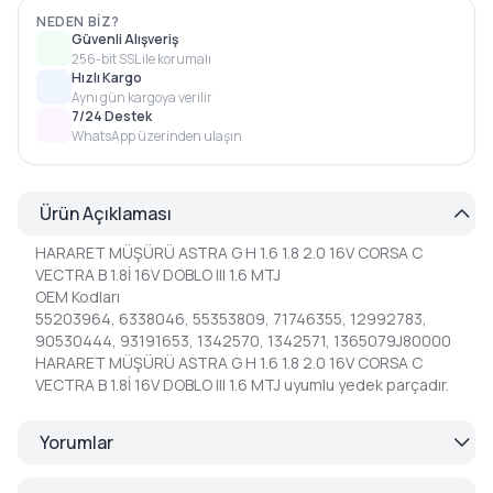
NEDEN BIZ?
Güvenli Alışveriş
256-bit SSL ile korumalı
Hızlı Kargo
Aynı gün kargoya verilir
7/24 Destek
WhatsApp üzerinden ulaşın
Ürün Açıklaması
HARARET MÜŞÜRÜ ASTRA G H 1.6 1.8 2.0 16V CORSA C
VECTRA B 1.8İ 16V DOBLO III 1.6 MTJ
OEM Kodları
55203964, 6338046, 55353809, 71746355, 12992783,
90530444, 93191653, 1342570, 1342571, 1365079J80000
HARARET MÜŞÜRÜ ASTRA G H 1.6 1.8 2.0 16V CORSA C
VECTRA B 1.8İ 16V DOBLO III 1.6 MTJ uyumlu yedek parçadır.
Yorumlar