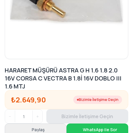
HARARET MÜŞÜRÜ ASTRA G H 1.6 1.8 2.0
16V CORSA C VECTRA B 1.8İ 16V DOBLO III
1.6 MTJ
₺2.649,90
Bizimle İletişime Geçin
−
+
Bizimle İletişime Geçin
Paylaş
WhatsApp ile Sor