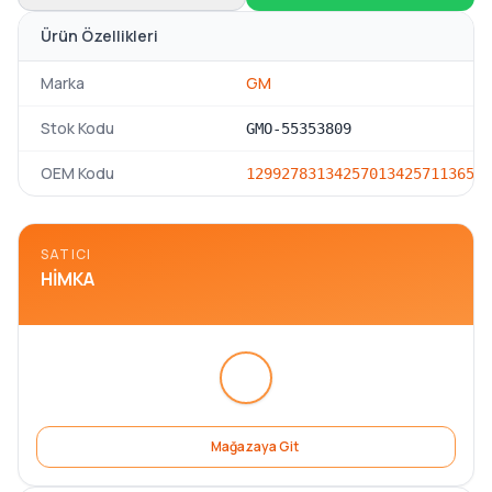
Ürün Özellikleri
Marka
GM
Stok Kodu
GMO-55353809
OEM Kodu
12992783
1342570
1342571
136507
SATICI
HIMKA
Mağazaya Git