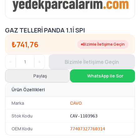
GAZ TELLERİ PANDA 1.1İ SPI
₺741,76
Bizimle İletişime Geçin
−
+
Bizimle İletişime Geçin
Paylaş
WhatsApp ile Sor
Ürün Özellikleri
Marka
CAVO
Stok Kodu
CAV-1103963
OEM Kodu
7740732
7760314