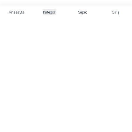
Anasayfa
Kategori
Sepet
Giriş
%100 Güvenli Alışveriş
Kredi kartı bilgileriniz 256bit SSL sertifikası ile
korunmaktadır.