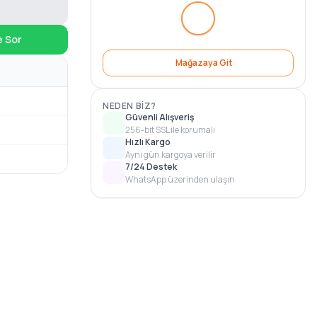
e Sor
Mağazaya Git
NEDEN BIZ?
Güvenli Alışveriş
256-bit SSL ile korumalı
Hızlı Kargo
Aynı gün kargoya verilir
7/24 Destek
WhatsApp üzerinden ulaşın