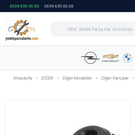
0539 635 05 00
0539 635 05 00
Anasayfa
›
DİĞER
›
Diğer Modeller
›
Diğer Parçalar
›