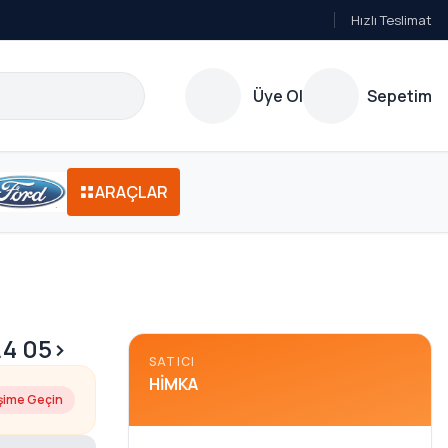
Hızlı Teslimat
Üye Ol
Sepetim
ARAÇLAR
.4 05>
SATICI
HIMKA
işime Geçin