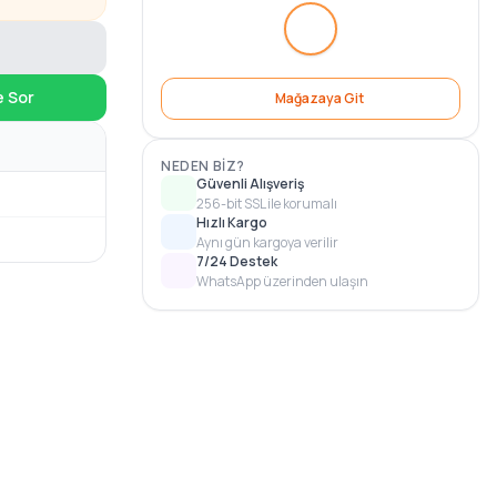
e Sor
Mağazaya Git
NEDEN BIZ?
Güvenli Alışveriş
256-bit SSL ile korumalı
Hızlı Kargo
Aynı gün kargoya verilir
7/24 Destek
WhatsApp üzerinden ulaşın