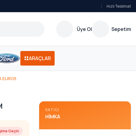
Hızlı Teslimat
Üye Ol
Sepetim
ARAÇLAR
EA EURO5
M
SATICI
HIMKA
işime Geçin