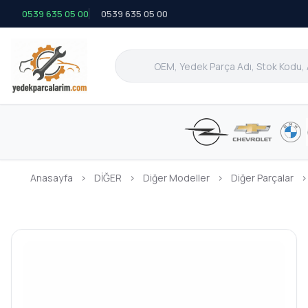
0539 635 05 00
0539 635 05 00
Anasayfa
›
DİĞER
›
Diğer Modeller
›
Diğer Parçalar
›