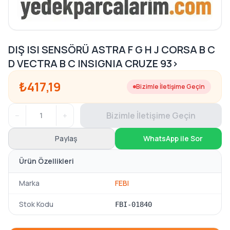
DIŞ ISI SENSÖRÜ ASTRA F G H J CORSA B C
D VECTRA B C INSIGNIA CRUZE 93>
₺417,19
Bizimle İletişime Geçin
−
+
Bizimle İletişime Geçin
Paylaş
WhatsApp ile Sor
Ürün Özellikleri
Marka
FEBI
Stok Kodu
FBI-01840