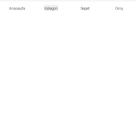
Anasayfa
Kategori
Sepet
Giriş
%100 Güvenli Alışveriş
Kredi kartı bilgileriniz 256bit SSL sertifikası ile
korunmaktadır.