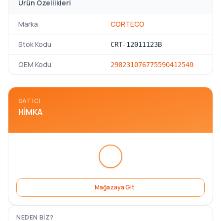
Ürün Özellikleri
Marka
CORTECO
Stok Kodu
CRT-12011123B
OEM Kodu
2982310
767755
90412540
SATICI
HIMKA
Mağazaya Git
NEDEN BIZ?