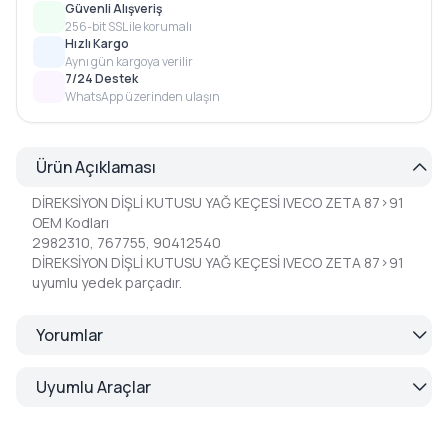
Güvenli Alışveriş
256-bit SSL ile korumalı
Hızlı Kargo
Aynı gün kargoya verilir
7/24 Destek
WhatsApp üzerinden ulaşın
Ürün Açıklaması
DİREKSİYON DİŞLİ KUTUSU YAĞ KEÇESİ IVECO ZETA 87>91
OEM Kodları
2982310, 767755, 90412540
DİREKSİYON DİŞLİ KUTUSU YAĞ KEÇESİ IVECO ZETA 87>91
uyumlu yedek parçadır.
Yorumlar
Uyumlu Araçlar