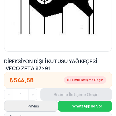
DİREKSİYON DİŞLİ KUTUSU YAĞ KEÇESİ
IVECO ZETA 87>91
₺544,58
Bizimle İletişime Geçin
−
+
Bizimle İletişime Geçin
Paylaş
WhatsApp ile Sor