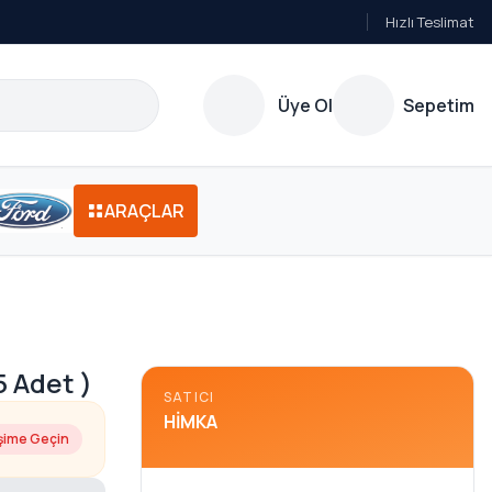
Hızlı Teslimat
Üye Ol
Sepetim
ARAÇLAR
 Adet )
SATICI
HIMKA
işime Geçin