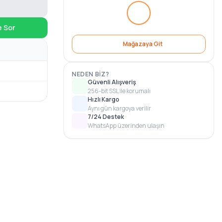
e Sor
Mağazaya Git
NEDEN BIZ?
Güvenli Alışveriş
256-bit SSL ile korumalı
Hızlı Kargo
Aynı gün kargoya verilir
7/24 Destek
WhatsApp üzerinden ulaşın