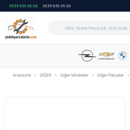
0539 635 05 00
0539 635 05 00
Anasayfa
›
DİĞER
›
Diğer Modeller
›
Diğer Parçalar
›