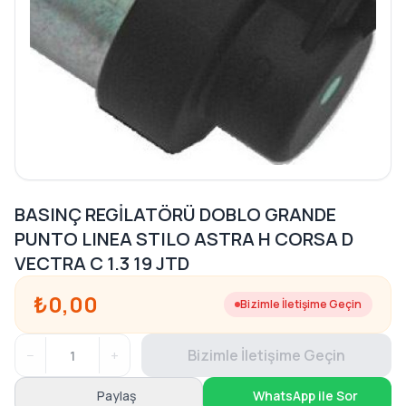
BASINÇ REGİLATÖRÜ DOBLO GRANDE
PUNTO LINEA STILO ASTRA H CORSA D
VECTRA C 1.3 19 JTD
₺0,00
Bizimle İletişime Geçin
−
+
Bizimle İletişime Geçin
Paylaş
WhatsApp ile Sor