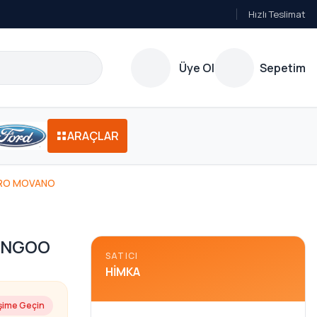
Hızlı Teslimat
Üye Ol
Sepetim
ARAÇLAR
ARO MOVANO
ANGOO
SATICI
HIMKA
işime Geçin