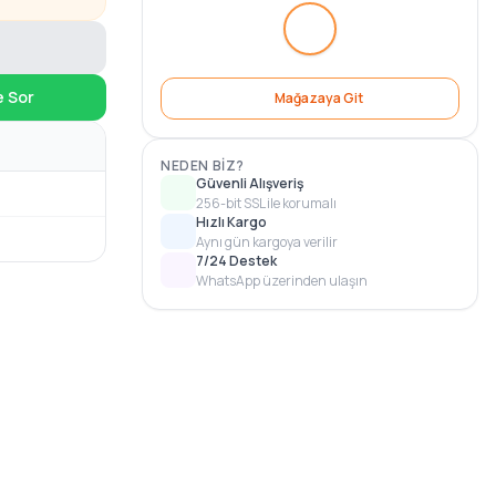
e Sor
Mağazaya Git
NEDEN BIZ?
Güvenli Alışveriş
256-bit SSL ile korumalı
Hızlı Kargo
Aynı gün kargoya verilir
7/24 Destek
WhatsApp üzerinden ulaşın