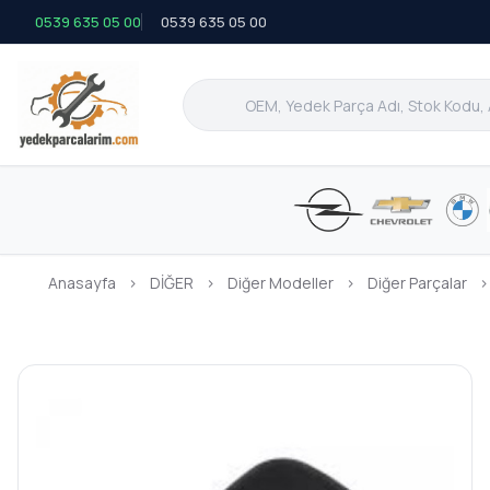
0539 635 05 00
0539 635 05 00
Anasayfa
›
DİĞER
›
Diğer Modeller
›
Diğer Parçalar
›